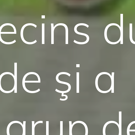
cins d
e şi a
 grup d