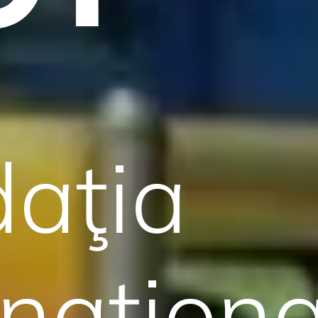
aţia
rnaţion