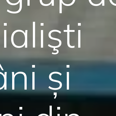
alişti
ni și