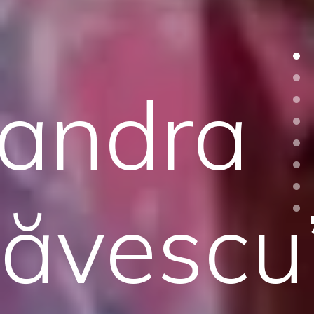
xandra
ăvescu”