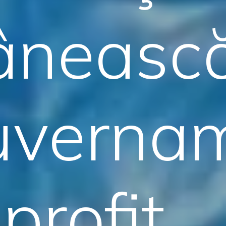
âneasc
vernam
profit,