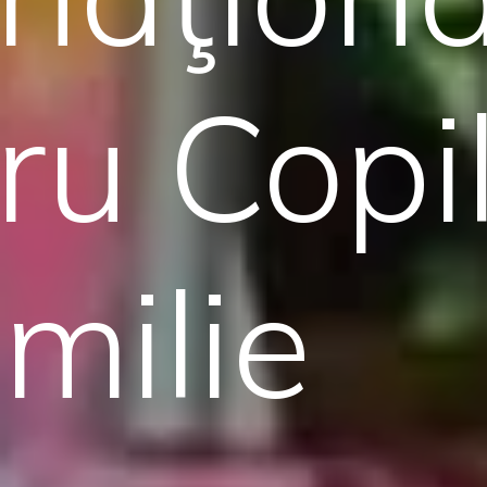
ru Copi
amilie