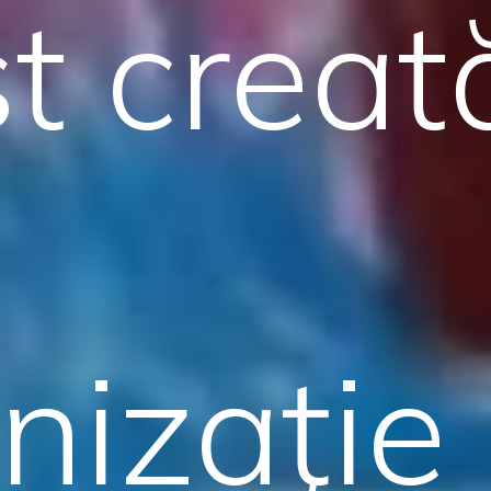
st creat
nizaţie