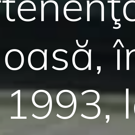
tenenţ
ioasă, î
 1993, 