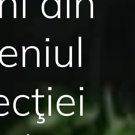
ni din
niul
ecţiei